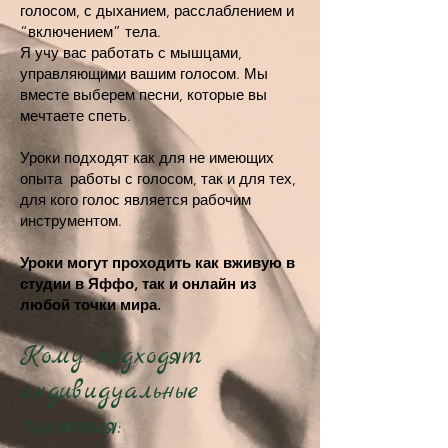
голосом, с дыханием, расслаблением и
“включением” тела.
Я учу вас работать с мышцами,
управляющими вашим голосом. Мы
вместе выберем песни, которые вы
мечтаете спеть.
Уроки подходят как для не имеющих
опыта работы с голосом, так и для тех,
для кого голос является рабочим
инструментом.
Уроки могут проходить как вживую в
студии в Яффо, так и онлайн из
любой точки мира.
Кому подходят
индивидуальные
занятия: