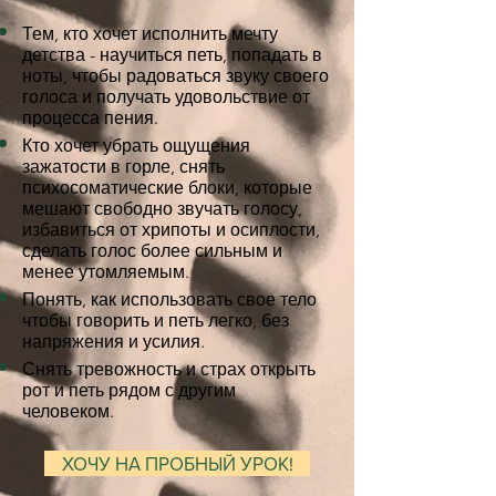
Тем, кто хочет исполнить мечту
детства - научиться петь, попадать в
ноты, чтобы радоваться звуку своего
голоса и получать удовольствие от
процесса пения.
Кто хочет убрать ощущения
зажатости в горле, снять
психосоматические блоки, которые
мешают свободно звучать голосу,
избавиться от хрипоты и осиплости,
сделать голос более сильным и
менее утомляемым.
Понять, как использовать свое тело
чтобы говорить и петь легко, без
напряжения и усилия.
Снять тревожность и страх открыть
рот и петь рядом с другим
человеком.
ХОЧУ НА ПРОБНЫЙ УРОК!