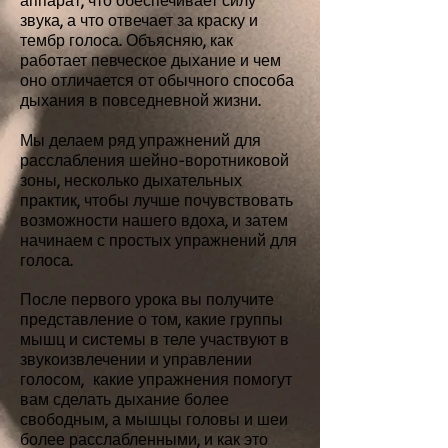
аппарат, что обеспечивает силу
звука, а что отвечает за краску и
тембр голоса. Объясняю, как
работает певческое дыхание и чем
оно отличается от обычного способа
дыхания в повседневной жизни.
Мы делаем ряд упражнений для
расслабления шейно-воротниковой
зоны, несколько дыхательных
практик, чтобы лучше почувствовать
возможности нашего вдоха, и затем
начинаем с простых упражнений для
голоса.
После первого урока вы получите
представление о том, какие группы
мышц и системы в теле участвуют в
звукоизвлечении и управлении
голосом, какие упражнения помогут
вам сделать дыхание более
свободным, а мышцы головы и шеи
более расслабленными, и как это